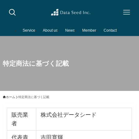
Service
About us
News
Member
Contact
特定商法に基づく記載
ホーム
特定商法に基づく記載
販売業
株式会社データシード
者
代表責
吉田寛輝